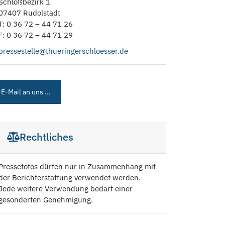
Schloßbezirk 1
07407 Rudolstadt
T: 0 36 72 – 44 71 26
F: 0 36 72 – 44 71 29
pressestelle@thueringerschloesser.de
E-Mail an uns ...
Rechtliches
Pressefotos dürfen nur in Zusammenhang mit
der Berichterstattung verwendet werden.
Jede weitere Verwendung bedarf einer
gesonderten Genehmigung.