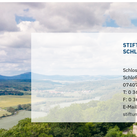
STIF
SCHL
Schlo
Schloß
07407
T: 0 3
F: 0 3
E-Mail
stiftu