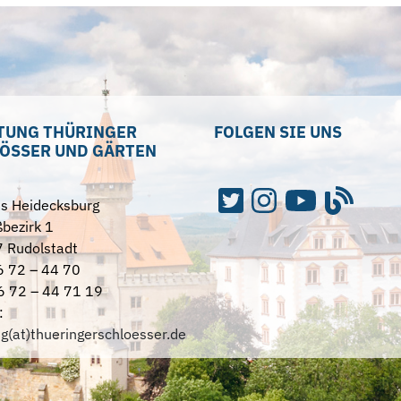
TUNG THÜRINGER
FOLGEN SIE UNS
ÖSSER UND GÄRTEN
ss Heidecksburg
bezirk 1
 Rudolstadt
6 72 – 44 70
6 72 – 44 71 19
:
ng(at)thueringerschloesser.de