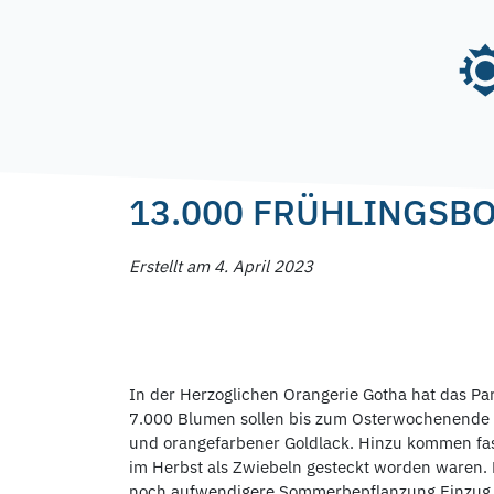
Skip
to
content
Posted on
4. April 2023
by
f.nagel
13.000 FRÜHLINGSB
Erstellt am 4. April 2023
In der Herzoglichen Orangerie Gotha hat das P
7.000 Blumen sollen bis zum Osterwochenende 
und orangefarbener Goldlack. Hinzu kommen fas
im Herbst als Zwiebeln gesteckt worden waren. D
noch aufwendigere Sommerbepflanzung Einzug a