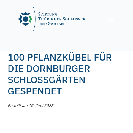
Skip
to
content
Posted on
15. Juni 2023
15. Juni 2023
by
f.nagel
100 PFLANZKÜBEL FÜR
DIE DORNBURGER
SCHLOSSGÄRTEN
GESPENDET
Erstellt am 15. Juni 2023