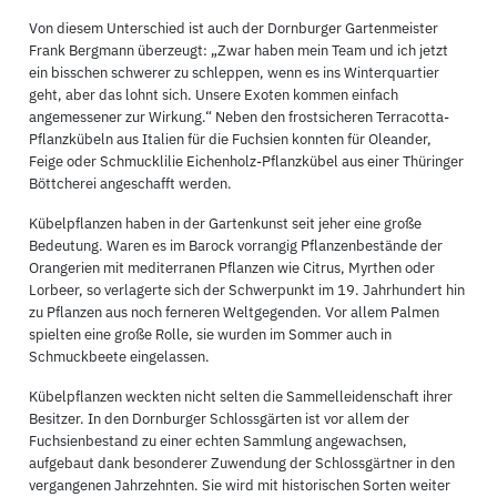
Von diesem Unterschied ist auch der Dornburger Gartenmeister
Frank Bergmann überzeugt: „Zwar haben mein Team und ich jetzt
ein bisschen schwerer zu schleppen, wenn es ins Winterquartier
geht, aber das lohnt sich. Unsere Exoten kommen einfach
angemessener zur Wirkung.“ Neben den frostsicheren Terracotta-
Pflanzkübeln aus Italien für die Fuchsien konnten für Oleander,
Feige oder Schmucklilie Eichenholz-Pflanzkübel aus einer Thüringer
Böttcherei angeschafft werden.
Kübelpflanzen haben in der Gartenkunst seit jeher eine große
Bedeutung. Waren es im Barock vorrangig Pflanzenbestände der
Orangerien mit mediterranen Pflanzen wie Citrus, Myrthen oder
Lorbeer, so verlagerte sich der Schwerpunkt im 19. Jahrhundert hin
zu Pflanzen aus noch ferneren Weltgegenden. Vor allem Palmen
spielten eine große Rolle, sie wurden im Sommer auch in
Schmuckbeete eingelassen.
Kübelpflanzen weckten nicht selten die Sammelleidenschaft ihrer
Besitzer. In den Dornburger Schlossgärten ist vor allem der
Fuchsienbestand zu einer echten Sammlung angewachsen,
aufgebaut dank besonderer Zuwendung der Schlossgärtner in den
vergangenen Jahrzehnten. Sie wird mit historischen Sorten weiter