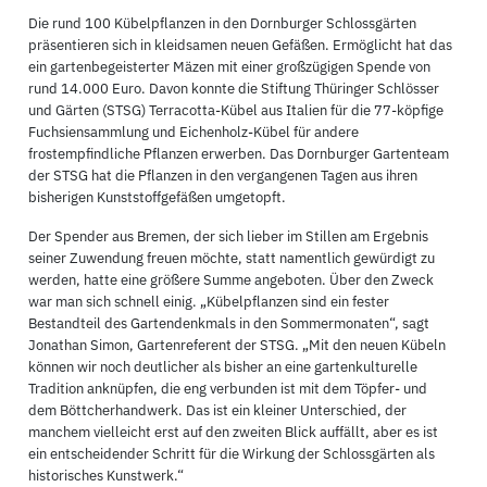
Die rund 100 Kübelpflanzen in den Dornburger Schlossgärten
präsentieren sich in kleidsamen neuen Gefäßen. Ermöglicht hat das
ein gartenbegeisterter Mäzen mit einer großzügigen Spende von
rund 14.000 Euro. Davon konnte die Stiftung Thüringer Schlösser
und Gärten (STSG) Terracotta-Kübel aus Italien für die 77-köpfige
Fuchsiensammlung und Eichenholz-Kübel für andere
frostempfindliche Pflanzen erwerben. Das Dornburger Gartenteam
der STSG hat die Pflanzen in den vergangenen Tagen aus ihren
bisherigen Kunststoffgefäßen umgetopft.
Der Spender aus Bremen, der sich lieber im Stillen am Ergebnis
seiner Zuwendung freuen möchte, statt namentlich gewürdigt zu
werden, hatte eine größere Summe angeboten. Über den Zweck
war man sich schnell einig. „Kübelpflanzen sind ein fester
Bestandteil des Gartendenkmals in den Sommermonaten“, sagt
Jonathan Simon, Gartenreferent der STSG. „Mit den neuen Kübeln
können wir noch deutlicher als bisher an eine gartenkulturelle
Tradition anknüpfen, die eng verbunden ist mit dem Töpfer- und
dem Böttcherhandwerk. Das ist ein kleiner Unterschied, der
manchem vielleicht erst auf den zweiten Blick auffällt, aber es ist
ein entscheidender Schritt für die Wirkung der Schlossgärten als
historisches Kunstwerk.“