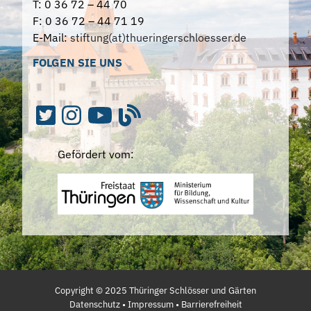
T: 0 36 72 – 44 70
F: 0 36 72 – 44 71 19
E-Mail:
stiftung(at)thueringerschloesser.de
FOLGEN SIE UNS
Gefördert vom:
Copyright ©
2025
Thüringer Schlösser und Gärten
Datenschutz
•
Impressum
•
Barrierefreiheit