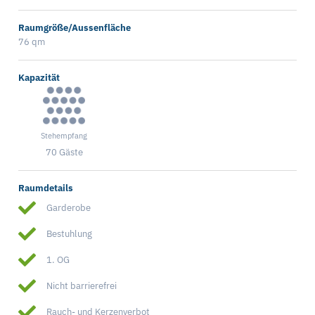
Raumgröße/Aussenfläche
76 qm
Kapazität
Stehempfang
70 Gäste
Raumdetails
Garderobe
Bestuhlung
1. OG
Nicht barrierefrei
Rauch- und Kerzenverbot