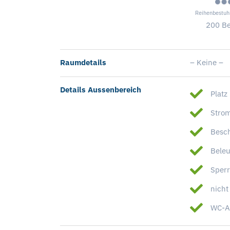
Reihenbestuh
200 B
Raumdetails
– Keine –
Details Aussenbereich
Platz
Stro
Besch
Beleu
Sperr
nicht
WC-An