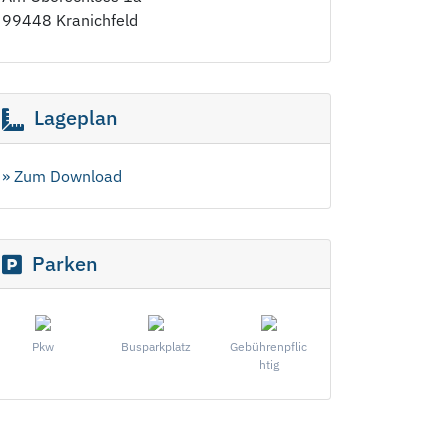
99448 Kranichfeld
Lageplan
» Zum Download
Parken
Pkw
Busparkplatz
Gebührenpflic
htig