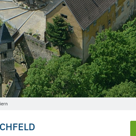
iern
CHFELD