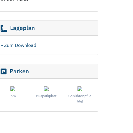
Lageplan
» Zum Download
Parken
Pkw
Busparkplatz
Gebührenpflic
htig