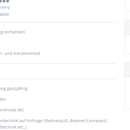
mpfang
Gäste
ug vorhanden
G
h- und Kerzenverbot
ng ganzjährig
tten
erefreies WC
ntechnik auf Anfrage (Rednerpult, Beamer/Leinwand,
technik etc.)