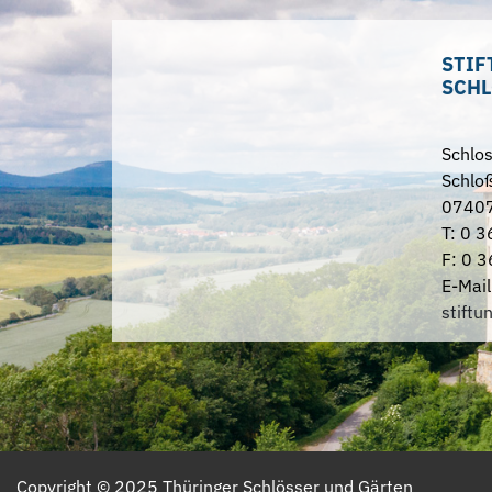
STIF
SCHL
Schlo
Schloß
07407
T: 0 3
F: 0 3
E-Mail
stiftu
Copyright ©
2025
Thüringer Schlösser und Gärten