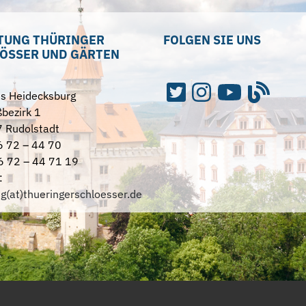
TUNG THÜRINGER
FOLGEN SIE UNS
ÖSSER UND GÄRTEN
ss Heidecksburg
bezirk 1
 Rudolstadt
6 72 – 44 70
6 72 – 44 71 19
:
ng(at)thueringerschloesser.de