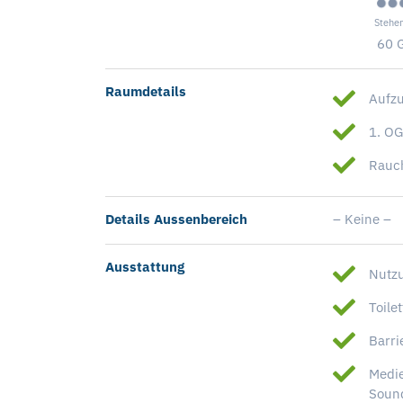
Stehe
60 
Raumdetails
Aufz
1. O
Rauc
Details Aussenbereich
– Keine –
Ausstattung
Nutzu
Toile
Barri
Medie
Sound