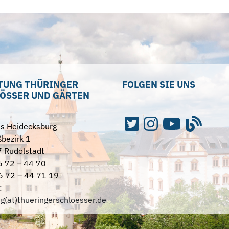
TUNG THÜRINGER
FOLGEN SIE UNS
ÖSSER UND GÄRTEN
ss Heidecksburg
bezirk 1
 Rudolstadt
6 72 – 44 70
6 72 – 44 71 19
:
ng(at)thueringerschloesser.de