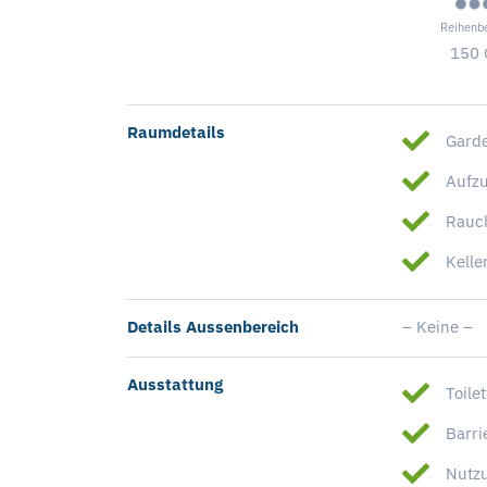
Reihenb
150 
Raumdetails
Gard
Aufz
Rauc
Kelle
Details Aussenbereich
– Keine –
Ausstattung
Toile
Barri
Nutzu