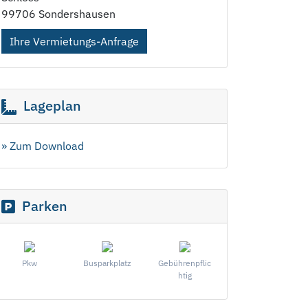
99706 Sondershausen
Ihre Vermietungs-Anfrage
Lageplan
» Zum Download
Parken
Pkw
Busparkplatz
Gebührenpflic
htig