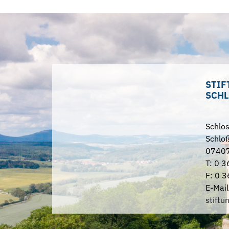
STIF
SCHL
Schlo
Schloß
07407
T: 0 3
F: 0 3
E-Mail
stiftu