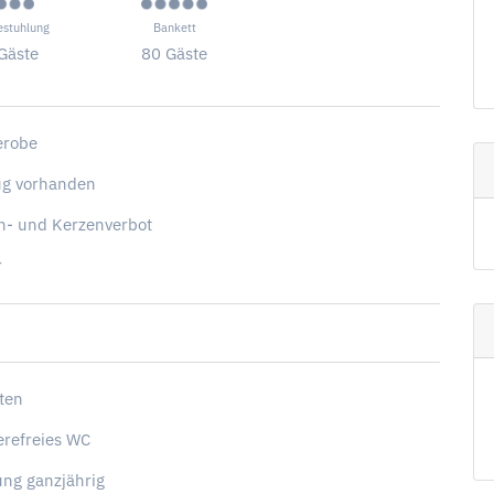
estuhlung
Bankett
Gäste
80 Gäste
erobe
ug vorhanden
h- und Kerzenverbot
r
tten
erefreies WC
ng ganzjährig