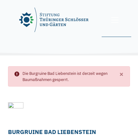
Skip
to
content
Sie befinden sich hier: Startseite » Burgen »
Burgruine Bad
Liebenstein
FINDER
×
Die Burgruine Bad Liebenstein ist derzeit wegen
Baumaßnahmen gesperrt.
BURGRUINE BAD LIEBENSTEIN