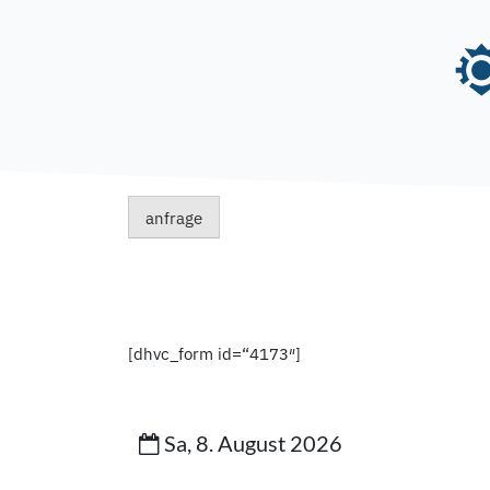
Skip
to
content
anfrage
[dhvc_form id=“4173″]