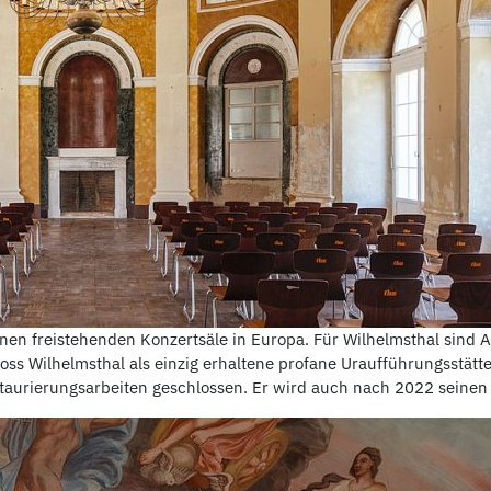
enen freistehenden Konzertsäle in Europa. Für Wilhelmsthal sind 
oss Wilhelmsthal als einzig erhaltene profane Uraufführungsstät
staurierungsarbeiten geschlossen. Er wird auch nach 2022 seine