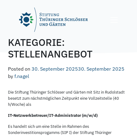
Skip
to
content
KATEGORIE:
STELLENANGEBOT
Posted on
30. September 2025
30. September 2025
by
f.nagel
Die Stiftung Thüringer Schlösser und Gärten mit Sitz in Rudolstadt
besetzt zum nächstmöglichen Zeitpunkt eine Vollzeitstelle (40
h/Woche) als
IT-Netzwerkbetreuer/IT-Administrator (m/w/d)
Es handelt sich um eine Stelle im Rahmen des
Sonderinvestitionsprogamms (SIP I) der Stiftung Thüringer