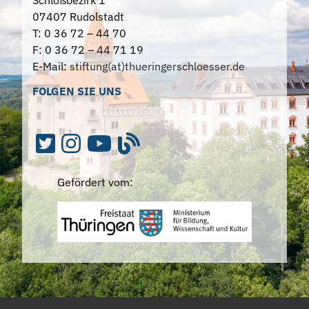
Schloßbezirk 1
07407 Rudolstadt
T: 0 36 72 – 44 70
F: 0 36 72 – 44 71 19
E-Mail:
stiftung(at)thueringerschloesser.de
FOLGEN SIE UNS
Gefördert vom: