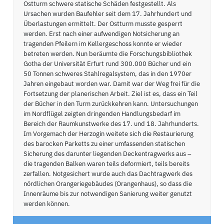
Ostturm schwere statische Schäden festgestellt. Als
Ursachen wurden Baufehler seit dem 17. Jahrhundert und
Überlastungen ermittelt. Der Ostturm musste gesperrt
werden. Erst nach einer aufwendigen Notsicherung an
tragenden Pfeilern im Kellergeschoss konnte er wieder
betreten werden. Nun beräumte die Forschungsbibliothek
Gotha der Universität Erfurt rund 300.000 Bücher und ein
50 Tonnen schweres Stahlregalsystem, das in den 1970er
Jahren eingebaut worden war. Damit war der Weg frei für die
Fortsetzung der planerischen Arbeit. Ziel ist es, dass ein Teil
der Bücher in den Turm zurückkehren kann. Untersuchungen
im Nordflügel zeigten dringenden Handlungsbedarf im
Bereich der Raumkunstwerke des 17. und 18. Jahrhunderts.
Im Vorgemach der Herzogin weitete sich die Restaurierung
des barocken Parketts zu einer umfassenden statischen
Sicherung des darunter liegenden Deckentragwerks aus –
die tragenden Balken waren teils deformiert, teils bereits
zerfallen. Notgesichert wurde auch das Dachtragwerk des
nördlichen Orangeriegebäudes (Orangenhaus), so dass die
Innenräume bis zur notwendigen Sanierung weiter genutzt
werden können.