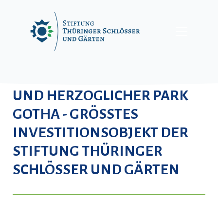
Skip
to
content
SCHLOSS FRIEDENSTEIN
UND HERZOGLICHER PARK
GOTHA - GRÖSSTES I
NVESTITIONSOBJEKT DER S
TIFTUNG THÜRINGER S
CHLÖSSER UND GÄRTEN