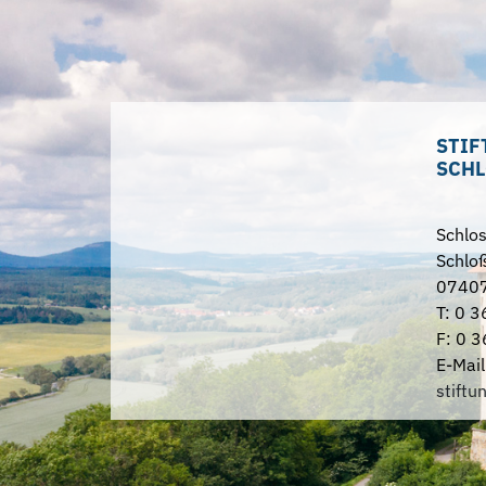
STIF
SCHL
Schlo
Schloß
07407
T: 0 3
F: 0 3
E-Mail
stiftu