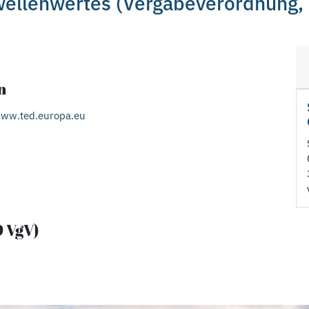
wellenwertes (Vergabeverordnung,
n
www.ted.europa.eu
9 VgV)