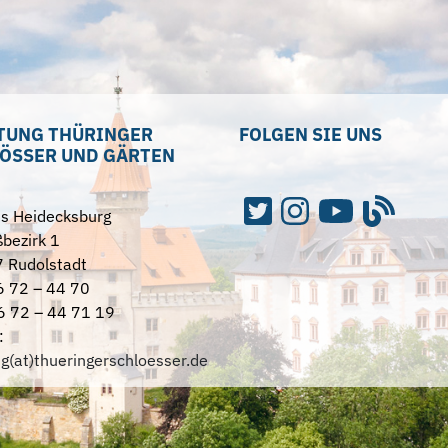
TUNG THÜRINGER
FOLGEN SIE UNS
ÖSSER UND GÄRTEN
ss Heidecksburg
bezirk 1
 Rudolstadt
6 72 – 44 70
6 72 – 44 71 19
:
ng(at)thueringerschloesser.de