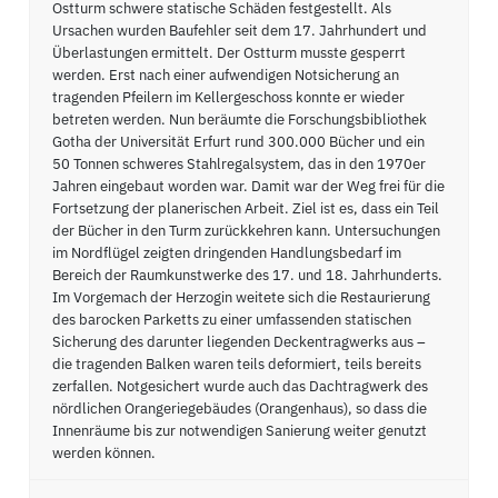
Ostturm schwere statische Schäden festgestellt. Als
Ursachen wurden Baufehler seit dem 17. Jahrhundert und
Überlastungen ermittelt. Der Ostturm musste gesperrt
werden. Erst nach einer aufwendigen Notsicherung an
tragenden Pfeilern im Kellergeschoss konnte er wieder
betreten werden. Nun beräumte die Forschungsbibliothek
Gotha der Universität Erfurt rund 300.000 Bücher und ein
50 Tonnen schweres Stahlregalsystem, das in den 1970er
Jahren eingebaut worden war. Damit war der Weg frei für die
Fortsetzung der planerischen Arbeit. Ziel ist es, dass ein Teil
der Bücher in den Turm zurückkehren kann. Untersuchungen
im Nordflügel zeigten dringenden Handlungsbedarf im
Bereich der Raumkunstwerke des 17. und 18. Jahrhunderts.
Im Vorgemach der Herzogin weitete sich die Restaurierung
des barocken Parketts zu einer umfassenden statischen
Sicherung des darunter liegenden Deckentragwerks aus –
die tragenden Balken waren teils deformiert, teils bereits
zerfallen. Notgesichert wurde auch das Dachtragwerk des
nördlichen Orangeriegebäudes (Orangenhaus), so dass die
Innenräume bis zur notwendigen Sanierung weiter genutzt
werden können.