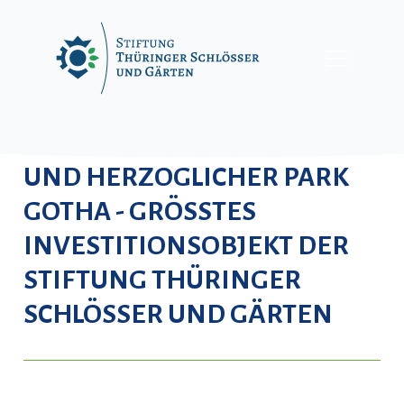
Skip
to
content
SCHLOSS FRIEDENSTEIN
UND HERZOGLICHER PARK
GOTHA - GRÖSSTES I
NVESTITIONSOBJEKT DER S
TIFTUNG THÜRINGER S
CHLÖSSER UND GÄRTEN