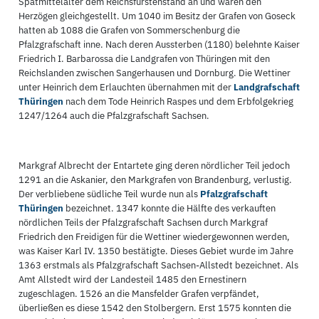
Spätmittelalter dem Reichsfürstenstand an und waren den
Herzögen gleichgestellt. Um 1040 im Besitz der Grafen von Goseck
hatten ab 1088 die Grafen von Sommerschenburg die
Pfalzgrafschaft inne. Nach deren Aussterben (1180) belehnte Kaiser
Friedrich I. Barbarossa die Landgrafen von Thüringen mit den
Reichslanden zwischen Sangerhausen und Dornburg. Die Wettiner
unter Heinrich dem Erlauchten übernahmen mit der
Landgrafschaft
Thüringen
nach dem Tode Heinrich Raspes und dem Erbfolgekrieg
1247/1264 auch die Pfalzgrafschaft Sachsen.
Markgraf Albrecht der Entartete ging deren nördlicher Teil jedoch
1291 an die Askanier, den Markgrafen von Brandenburg, verlustig.
Der verbliebene südliche Teil wurde nun als
Pfalzgrafschaft
Thüringen
bezeichnet. 1347 konnte die Hälfte des verkauften
nördlichen Teils der Pfalzgrafschaft Sachsen durch Markgraf
Friedrich den Freidigen für die Wettiner wiedergewonnen werden,
was Kaiser Karl IV. 1350 bestätigte. Dieses Gebiet wurde im Jahre
1363 erstmals als Pfalzgrafschaft Sachsen-Allstedt bezeichnet. Als
Amt Allstedt wird der Landesteil 1485 den Ernestinern
zugeschlagen. 1526 an die Mansfelder Grafen verpfändet,
überließen es diese 1542 den Stolbergern. Erst 1575 konnten die