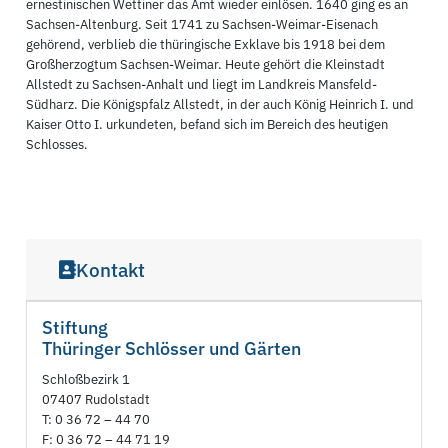
ernestinischen Wettiner das Amt wieder einlösen. 1640 ging es an
Sachsen-Altenburg. Seit 1741 zu Sachsen-Weimar-Eisenach
gehörend, verblieb die thüringische Exklave bis 1918 bei dem
Großherzogtum Sachsen-Weimar. Heute gehört die Kleinstadt
Allstedt zu Sachsen-Anhalt und liegt im Landkreis Mansfeld-
Südharz. Die Königspfalz Allstedt, in der auch König Heinrich I. und
Kaiser Otto I. urkundeten, befand sich im Bereich des heutigen
Schlosses.
Kontakt
Stiftung
Thüringer Schlösser und Gärten
Schloßbezirk 1
07407 Rudolstadt
T: 0 36 72 – 44 70
F: 0 36 72 – 44 71 19