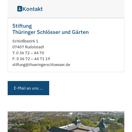
Kontakt
Stiftung
Thüringer Schlösser und Gärten
Schloßbezirk 1
07407 Rudolstadt
T: 0 36 72 – 44 70
F: 0 36 72 – 44 71 19
stiftung@thueringerschloesser.de
E-Mail an uns ...