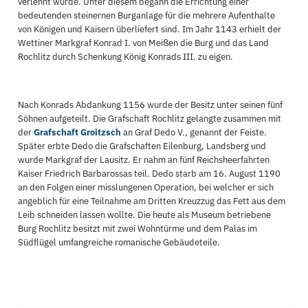
verlehnt wurde. Unter diesem begann die Errichtung einer
bedeutenden steinernen Burganlage für die mehrere Aufenthalte
von Königen und Kaisern überliefert sind. Im Jahr 1143 erhielt der
Wettiner Markgraf Konrad I. von Meißen die Burg und das Land
Rochlitz durch Schenkung König Konrads III. zu eigen.
Nach Konrads Abdankung 1156 wurde der Besitz unter seinen fünf
Söhnen aufgeteilt. Die Grafschaft Rochlitz gelangte zusammen mit
der
Grafschaft Groitzsch
an Graf Dedo V., genannt der Feiste.
Später erbte Dedo die Grafschaften Eilenburg, Landsberg und
wurde Markgraf der Lausitz. Er nahm an fünf Reichsheerfahrten
Kaiser Friedrich Barbarossas teil. Dedo starb am 16. August 1190
an den Folgen einer misslungenen Operation, bei welcher er sich
angeblich für eine Teilnahme am Dritten Kreuzzug das Fett aus dem
Leib schneiden lassen wollte. Die heute als Museum betriebene
Burg Rochlitz besitzt mit zwei Wohntürme und dem Palas im
Südflügel umfangreiche romanische Gebäudeteile.