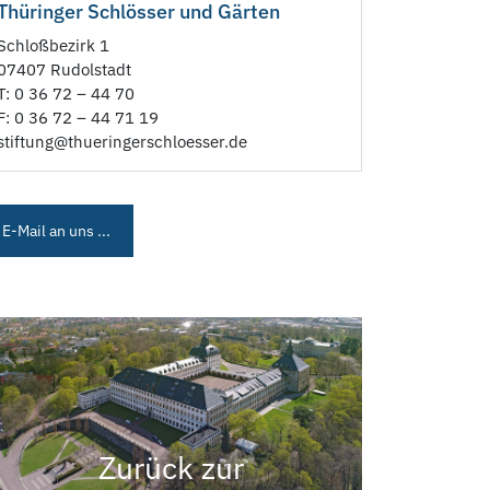
Thüringer Schlösser und Gärten
Schloßbezirk 1
07407 Rudolstadt
T: 0 36 72 – 44 70
F: 0 36 72 – 44 71 19
stiftung@thueringerschloesser.de
E-Mail an uns ...
Zurück zur