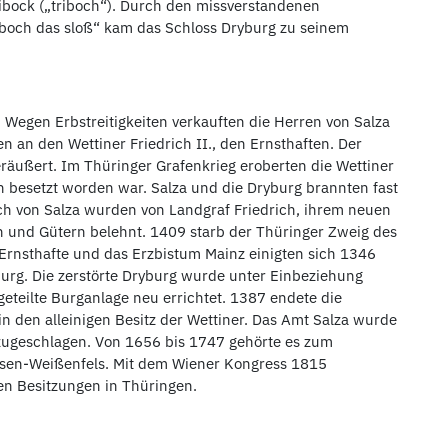
bock („triboch“). Durch den missverstandenen
riboch das sloß“ kam das Schloss Dryburg zu seinem
 Wegen Erbstreitigkeiten verkauften die Herren von Salza
n an den Wettiner Friedrich II., den Ernsthaften. Der
eräußert. Im Thüringer Grafenkrieg eroberten die Wettiner
n besetzt worden war. Salza und die Dryburg brannten fast
ich von Salza wurden von Landgraf Friedrich, ihrem neuen
 und Gütern belehnt. 1409 starb der Thüringer Zweig des
 Ernsthafte und das Erzbistum Mainz einigten sich 1346
urg. Die zerstörte Dryburg wurde unter Einbeziehung
eteilte Burganlage neu errichtet. 1387 endete die
 den alleinigen Besitz der Wettiner. Das Amt Salza wurde
 zugeschlagen. Von 1656 bis 1747 gehörte es zum
sen-Weißenfels. Mit dem Wiener Kongress 1815
n Besitzungen in Thüringen.