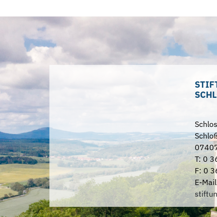
STIF
SCHL
Schlo
Schloß
07407
T: 0 3
F: 0 3
E-Mail
stiftu