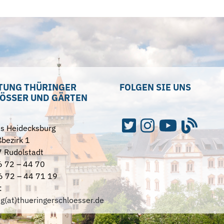
TUNG THÜRINGER
FOLGEN SIE UNS
ÖSSER UND GÄRTEN
ss Heidecksburg
bezirk 1
 Rudolstadt
6 72 – 44 70
6 72 – 44 71 19
:
ng(at)thueringerschloesser.de