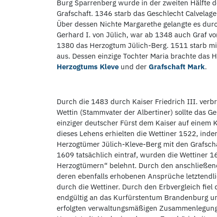
Burg Sparrenberg wurde in der zweiten Hälfte d
Grafschaft. 1346 starb das Geschlecht Calvela
Über dessen Nichte Margarethe gelangte es durc
Gerhard I. von Jülich, war ab 1348 auch Graf v
1380 das Herzogtum Jülich-Berg. 1511 starb mit
aus. Dessen einzige Tochter Maria brachte das 
Herzogtums Kleve
und der
Grafschaft Mark
.
Durch die 1483 durch Kaiser Friedrich III. ver
Wettin (Stammvater der Albertiner) sollte das Geb
einziger deutscher Fürst dem Kaiser auf einem 
dieses Lehens erhielten die Wettiner 1522, inde
Herzogtümer Jülich-Kleve-Berg mit den Grafscha
1609 tatsächlich eintraf, wurden die Wettiner 16
Herzogtümern“ belehnt. Durch den anschließend
deren ebenfalls erhobenen Ansprüche letztendl
durch die Wettiner. Durch den Erbvergleich fiel
endgültig an das Kurfürstentum Brandenburg un
erfolgten verwaltungsmäßigen Zusammenlegung