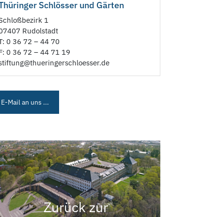
Thüringer Schlösser und Gärten
Schloßbezirk 1
07407 Rudolstadt
T: 0 36 72 – 44 70
F: 0 36 72 – 44 71 19
stiftung@thueringerschloesser.de
E-Mail an uns ...
Zurück zur