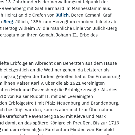
es 13. Jahrhunderts der Verwaltungsmittelpunkt der
ge-Ravensberg mit Graf Bernhard im Mannesstamm aus.
h Heirat an die Grafen von
Jülich
. Deren Gemahl, Graf
on
Berg
. Jülich, 1356 zum Herzogtum erhoben, bildete ab
 Herzog Wilhelm IV. die männliche Linie von Jülich-Berg
Herzogtum an ihren Gemahl Johann II., Erbe des
briefte Erbfolge an Albrecht den Beherzten aus dem Hause
iet eigentlich an die Wettiner gehen, da Letzterer als
Kriegszug gegen die Türken geholfen hatte. Die Erneuerung
m ihnen Kaiser Karl V. über die ab 1521 vereinigten
ften Mark und Ravensberg die Erbfolge zusagte. Als dies
10 von Kaiser Rudolf II. mit den „Vereinigten
en Erbfolgestreit mit Pfalz-Neuenburg und Brandenburg,
ich bestätigt wurden, kam es aber nicht zur Übernahme
 die Grafschaft Ravensberg 1666 mit Kleve und Mark
d damit an das spätere Königreich Preußen. Bis zur 1719
 mit dem ehemaligen Fürstentum Minden war Bielefeld